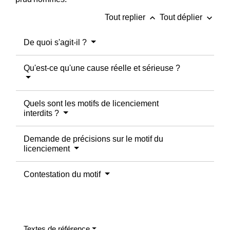
keyboard_arrow_up
keyboard_arrow_down
Tout replier
Tout déplier
De quoi s'agit-il ?
Qu'est-ce qu'une cause réelle et sérieuse ?
Quels sont les motifs de licenciement
interdits ?
Demande de précisions sur le motif du
licenciement
Contestation du motif
Textes de référence