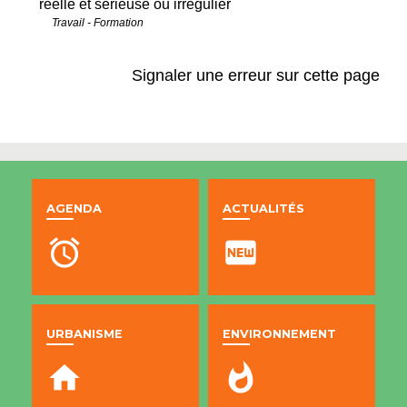
réelle et sérieuse ou irrégulier
Travail - Formation
Signaler une erreur sur cette page
AGENDA
ACTUALITÉS
alarm
fiber_new
URBANISME
ENVIRONNEMENT
home
whatshot