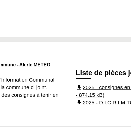
ommune - Alerte METEO
Liste de pièces 
d'Information Communal
file_download
la commune ci-joint.
2025 - consignes 
l des consignes à tenir en
- 874.15 kB)
file_download
2025 - D.I.C.R.I.M