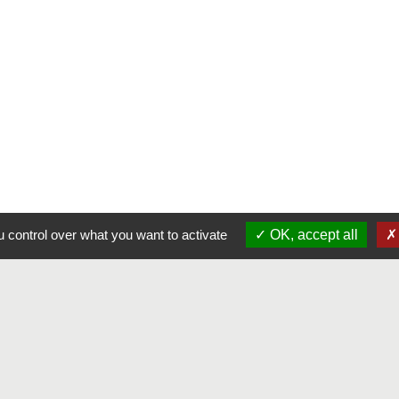
 control over what you want to activate
OK, accept all
alité
-
Accessibilité
-
Plan du site
-
Gestion des cookie