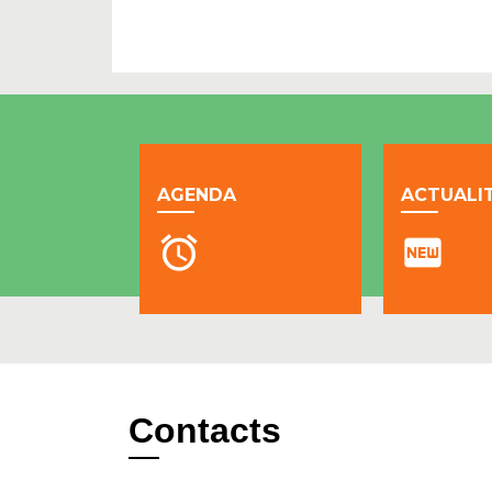
AGENDA
ACTUALI
alarm
fiber_new
Contacts