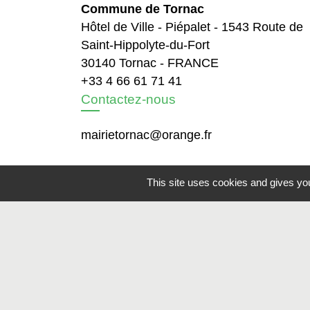
Commune de Tornac
Hôtel de Ville - Piépalet - 1543 Route de
Saint-Hippolyte-du-Fort
30140 Tornac - FRANCE
+33 4 66 61 71 41
Contactez-nous
mairietornac@orange.fr
Horaires d'ouverture :
This site uses cookies and gives you
lundi, mardi, jeudi, vendredi de 9h à 12h
et de 13h à 17h. Fermé le mercredi.
Mentions légales
-
Politique de confidenti