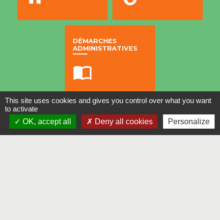
DÉMARCHES
ADMINISTRATIVES
import_contacts
This site uses cookies and gives you control over what you want
to activate
Contacts
OK, accept all
Deny all cookies
Personalize
Commune de Tornac
Hôtel de Ville - Piépalet - 1543 Route de Saint-
Hippolyte-du-Fort
30140 Tornac - FRANCE
+33 4 66 61 71 41
Contactez-nous