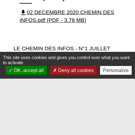
file_download
02 DECEMBRE 2020 CHEMIN DES
INFOS.pdf (PDF - 3.78 MB)
LE CHEMIN DES INFOS - N°1 JUILLET
2020
This site uses cookies and gives you control over what you want
to activate
Vous trouverez ci-joint ce numéro du bulletin
OK, accept all
Deny all cookies
Personalize
municipal.
Liste de pièces jointes
file_download
01 JUILLET 2020 CHEMIN DES
INFOS.pdf (PDF - 2.63 MB)