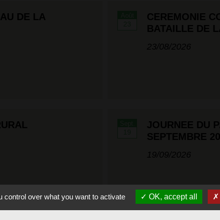
EAU DE LA
CEREMONIE C
Août
23
BATAILLE DE 
23/08/2026
RURAL
JOURNEE DU P
Sept.
19
SEPTEMBRE 20
19/09/2026
 control over what you want to activate
OK, accept all