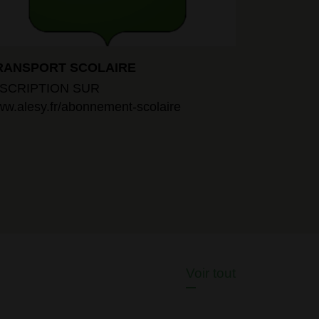
RANSPORT SCOLAIRE
Course de
Circulatio
NSCRIPTION SUR
communa
w.alesy.fr/abonnement-scolaire
Voir tout