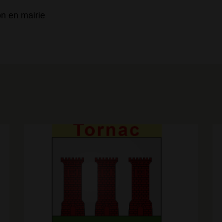
ussaillez vos terrains, c'est une obligation ! Cela éviter