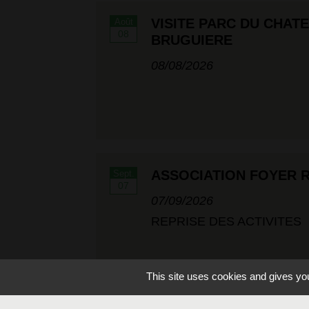
VISITE PARC DU CHAT
Août
08
BRUGUIERE
08/08/2026
ASSOCIATION FOYER 
Sept.
07
07/09/2026
REPRISE DES ACTIVITES
This site uses cookies and gives you