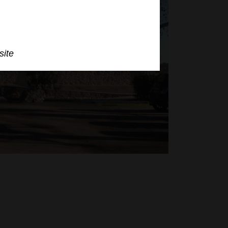
site
c