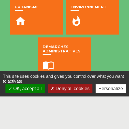
URBANISME
ENVIRONNEMENT
home
whatshot
DÉMARCHES
ADMINISTRATIVES
import_contacts
This site uses cookies and gives you control over what you want
to activate
OK, accept all
Deny all cookies
Personalize
Contacts
Commune de Tornac
Hôtel de Ville - Piépalet - 1543 Route de Saint-
Hippolyte-du-Fort
30140 Tornac - FRANCE