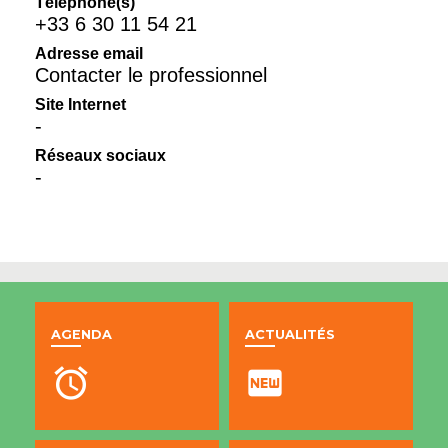
Téléphone(s)
+33 6 30 11 54 21
Adresse email
Contacter le professionnel
Site Internet
-
Réseaux sociaux
-
AGENDA
ACTUALITÉS
alarm
fiber_new